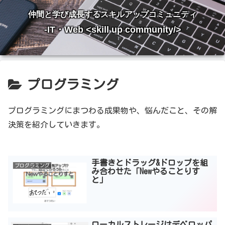
仲間と学び成長するスキルアップコミュニティ
-IT・Web <skill up community/>
プログラミング
プログラミングにまつわる成果物や、悩んだこと、その解
決策を紹介していきます。
手書きとドラッグ&ドロップを組
プログラミング
み合わせた「Newやることりす
と」
ローカルストレージはデベロッパ