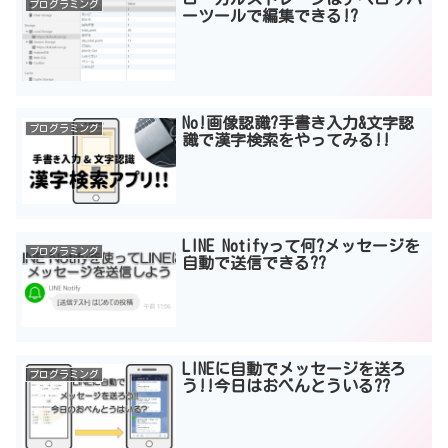
プログラミング
ーツールで編集できる!?
No!画像認識?手書き入力&文字認
プログラミング
識で漢字検索をやってみる!!
LINE Notifyって何?メッセージを
プログラミング
自動で送信できる??
LINEに自動でメッセージを送ろ
プログラミング
う!!今日はおべんとういる??